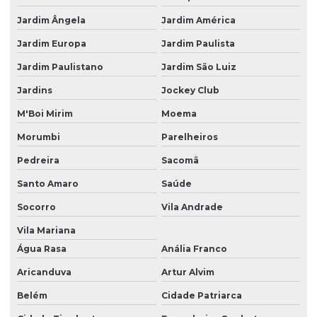
Serviço de manutenção preditiva industrial
Jardim Ângela
Jardim América
Serviço de manutenção preditiva valor
Jardim Europa
Jardim Paulista
Serviço de monitoramento online de vibração
Jardim Paulistano
Jardim São Luiz
Serviço de monitoramento de vibrações
Jardins
Jockey Club
Sistema de monitoramento em tempo real
M'Boi Mirim
Moema
Sistema de monitoramento de vibração
Morumbi
Parelheiros
Sistemas de monitoramento online
Pedreira
Sacomã
Termografia elétrica
Santo Amaro
Saúde
Termografia elétrica preço
Socorro
Vila Andrade
Vila Mariana
Termografia industrial
Água Rasa
Anália Franco
Termografia infravermelha industrial
Aricanduva
Artur Alvim
Termografia em instalações elétricas
Belém
Cidade Patriarca
Termografia em manutenção preditiva