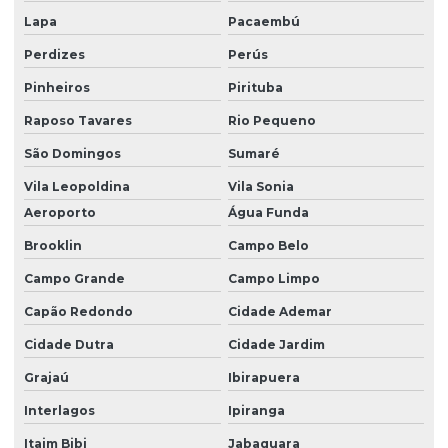
Orçamento de análise de vibração
Lapa
Pacaembú
Perdizes
Perús
Orçamento de manutenção preditiva
Pinheiros
Pirituba
Plano de manutenção para equipamentos industriais
Raposo Tavares
Rio Pequeno
Preço alinhamento e balanceamento
São Domingos
Sumaré
Serviço de alinhamento de eixo
Vila Leopoldina
Vila Sonia
Serviço de análise de vibração
Aeroporto
Água Funda
Serviço de analise de vibração valor
Brooklin
Campo Belo
Serviço de balanceamento dinamico
Campo Grande
Campo Limpo
Serviço de engenharia de confiabilidade
Capão Redondo
Cidade Ademar
Serviço de inspeção termográfica
Cidade Dutra
Cidade Jardim
Grajaú
Ibirapuera
Serviço de manutenção industrial
Interlagos
Ipiranga
Serviço de manutenção preditiva
Itaim Bibi
Jabaquara