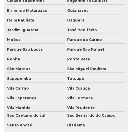
Cidade Tiradentes
Engenheiro Goulart
Termografia mecânica
Ermelino Matarazzo
Guianazes
Itaim Paulista
Itaquera
Jardim Iguatemi
José Bonifácio
Moóca
Parque do Carmo
Parque São Lucas
Parque São Rafael
Penha
Ponte Rasa
São Mateus
São Miguel Paulista
Sapopemba
Tatuapé
Vila Carrão
Vila Curuçá
Vila Esperança
Vila Formosa
Vila Matilde
Vila Prudente
São Caetano do sul
São Bernardo do Campo
Santo André
Diadema