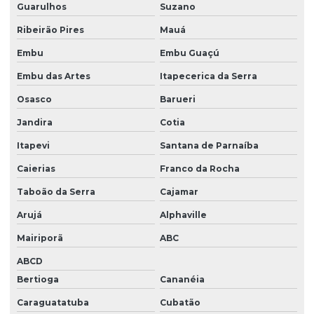
Guarulhos
Suzano
Ribeirão Pires
Mauá
Embu
Embu Guaçú
Embu das Artes
Itapecerica da Serra
Osasco
Barueri
Jandira
Cotia
Itapevi
Santana de Parnaíba
Caierias
Franco da Rocha
Taboão da Serra
Cajamar
Arujá
Alphaville
Mairiporã
ABC
ABCD
Bertioga
Cananéia
Caraguatatuba
Cubatão