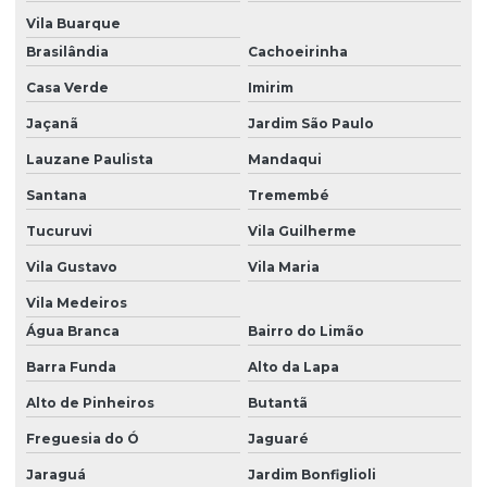
Vila Buarque
Manutenção industrial preditiva
Brasilândia
Cachoeirinha
Manutenção preditiva
Casa Verde
Imirim
Manutenção preditiva online
Jaçanã
Jardim São Paulo
Manutenção preditiva termografia
Lauzane Paulista
Mandaqui
Manutenção preditiva ultrassom
Santana
Tremembé
Tucuruvi
Vila Guilherme
Medição e análise de vibrações
Vila Gustavo
Vila Maria
Monitoração de vibração e temperatura de motores
Vila Medeiros
Monitoramento online
Água Branca
Bairro do Limão
Monitoramento online de vibração
Barra Funda
Alto da Lapa
Monitoramento remoto de vibração
Alto de Pinheiros
Butantã
Monitoramento de vibração
Freguesia do Ó
Jaguaré
Orçamento de análise termográfica
Jaraguá
Jardim Bonfiglioli