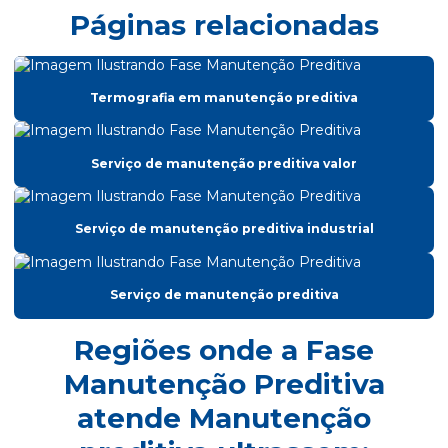
Páginas relacionadas
Analise de vibração de motores
Analise de vibração em motores eletricos
Termografia em manutenção preditiva
Análise de vibração on line
Analise de vibração orçamento
Serviço de manutenção preditiva valor
Analise de vibrações em maquinas rotativas
Balanceamento em campo
Serviço de manutenção preditiva industrial
Balanceamento dinamico
Balanceamento de máquinas
Serviço de manutenção preditiva
Balanceamento de rotores em campo
Regiões onde a Fase
Empresa de alinhamento de eixo
Manutenção Preditiva
Empresa de análise termográfica
atende Manutenção
Empresa de análise de vibração