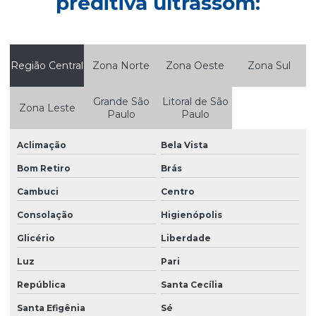
preditiva ultrassom:
Empresa de balanceamento de rotores
Empresa de manutenção industrial
Empresa de manutenção preditiva
Região Central
Zona Norte
Zona Oeste
Zona Sul
Empresa de manutenção preditiva em são paulo
Grande São
Litoral de São
Zona Leste
Empresa de monitoramento online de ativos
Paulo
Paulo
Empresa de monitoramento de vibração
Aclimação
Bela Vista
Empresa de termografia elétrica
Bom Retiro
Brás
Empresa de termografia industrial
Cambuci
Centro
Empresas de analise de vibração e termografia
Consolação
Higienópolis
Glicério
Liberdade
Inspeção preditiva
Luz
Pari
Inspeção termográfica
República
Santa Cecília
Inspeção termográfica em painéis elétricos
Santa Efigênia
Sé
Inspeção termográfica em sistemas elétricos