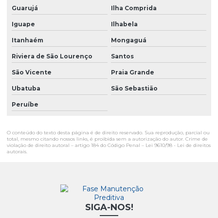
Guarujá
Ilha Comprida
Iguape
Ilhabela
Itanhaém
Mongaguá
Riviera de São Lourenço
Santos
São Vicente
Praia Grande
Ubatuba
São Sebastião
Peruíbe
O conteúdo do texto desta página é de direito reservado. Sua reprodução, parcial ou
total, mesmo citando nossos links, é proibida sem a autorização do autor. Crime de
violação de direito autoral – artigo 184 do Código Penal –
Lei 9610/98 - Lei de direitos
autorais
.
SIGA-NOS!