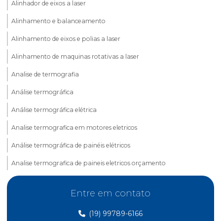
Alinhador de eixos a laser
Alinhamento e balanceamento
Alinhamento de eixos e polias a laser
Alinhamento de maquinas rotativas a laser
Analise de termografia
Análise termográfica
Análise termográfica elétrica
Analise termografica em motores eletricos
Análise termográfica de painéis elétricos
Analise termografica de paineis eletricos orçamento
Análise de vibração
Entre em contato
Analise de vibração equipamentos
(19) 99789-6166
Análise de vibração em equipamentos rotativos