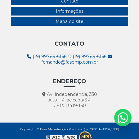
Contato
Informações
Mapa do site
CONTATO
(19) 99789-6166
(19) 99789-6166
fernando@fasemp.com.br
ENDEREÇO
Av. Independência, 350
Alto - Piracicaba/SP
CEP: 13419-160
Copyright © Fase Manutenção Preditiva. (Lei 9610 de 19/02/1998)
W3C
W3C