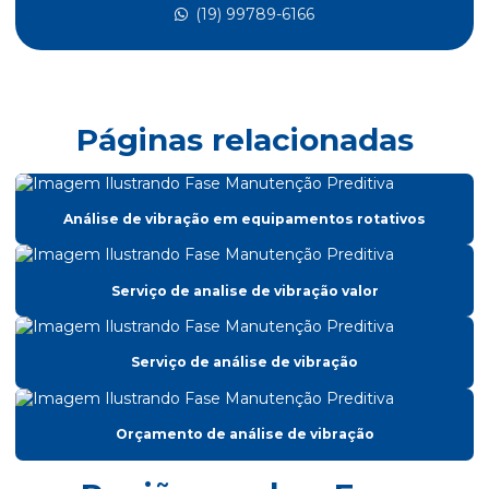
(19) 99789-6166
Análise de vibração industrial
Análise de vibração manutenção preditiva
Analise de vibração em maquinas industriais
Páginas relacionadas
Analise de vibração de motores
Analise de vibração em motores eletricos
Análise de vibração em equipamentos rotativos
Análise de vibração on line
Analise de vibração orçamento
Serviço de analise de vibração valor
Analise de vibrações em maquinas rotativas
Balanceamento em campo
Serviço de análise de vibração
Balanceamento dinamico
Balanceamento de máquinas
Orçamento de análise de vibração
Balanceamento de rotores em campo