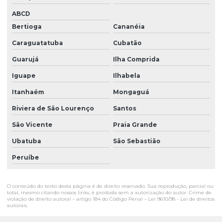
ABCD
Bertioga
Cananéia
Caraguatatuba
Cubatão
Guarujá
Ilha Comprida
Iguape
Ilhabela
Itanhaém
Mongaguá
Riviera de São Lourenço
Santos
São Vicente
Praia Grande
Ubatuba
São Sebastião
Peruíbe
O conteúdo do texto desta página é de direito reservado. Sua reprodução, parcial ou
total, mesmo citando nossos links, é proibida sem a autorização do autor. Crime de
violação de direito autoral – artigo 184 do Código Penal –
Lei 9610/98 - Lei de direitos
autorais
.