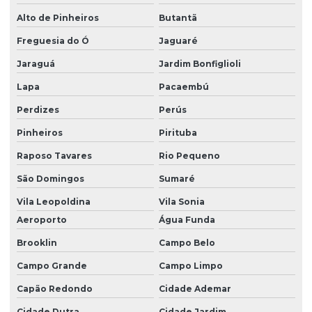
Monitoramento remoto de vibração
Alto de Pinheiros
Butantã
Monitoramento de vibração
Freguesia do Ó
Jaguaré
Orçamento de análise termográfica
Jaraguá
Jardim Bonfiglioli
Orçamento de análise de vibração
Lapa
Pacaembú
Perdizes
Perús
Orçamento de manutenção preditiva
Pinheiros
Pirituba
Plano de manutenção para equipamentos industriais
Raposo Tavares
Rio Pequeno
Preço alinhamento e balanceamento
São Domingos
Sumaré
Serviço de alinhamento de eixo
Vila Leopoldina
Vila Sonia
Serviço de análise de vibração
Aeroporto
Água Funda
Serviço de analise de vibração valor
Brooklin
Campo Belo
Serviço de balanceamento dinamico
Campo Grande
Campo Limpo
Serviço de engenharia de confiabilidade
Capão Redondo
Cidade Ademar
Serviço de inspeção termográfica
Cidade Dutra
Cidade Jardim