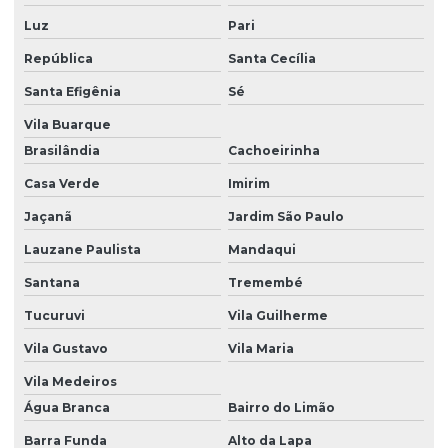
Luz
Pari
Inspeção termográfica
República
Santa Cecília
Inspeção termográfica em painéis elétricos
Santa Efigênia
Sé
Inspeção termográfica em sistemas elétricos
Vila Buarque
Manutenção industrial preditiva
Brasilândia
Cachoeirinha
Manutenção preditiva
Casa Verde
Imirim
Manutenção preditiva online
Jaçanã
Jardim São Paulo
Manutenção preditiva termografia
Lauzane Paulista
Mandaqui
Manutenção preditiva ultrassom
Santana
Tremembé
Tucuruvi
Vila Guilherme
Medição e análise de vibrações
Vila Gustavo
Vila Maria
Monitoração de vibração e temperatura de motores
Vila Medeiros
Monitoramento online
Água Branca
Bairro do Limão
Monitoramento online de vibração
Barra Funda
Alto da Lapa