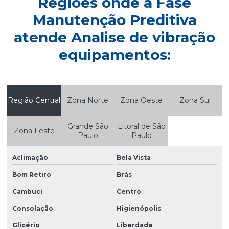
Regiões onde a Fase
Empresa de alinhamento de eixo
Manutenção Preditiva
Empresa de análise termográfica
atende Analise de vibração
Empresa de análise de vibração
equipamentos:
Empresa de balanceamento de rotores
Empresa de manutenção industrial
Empresa de manutenção preditiva
Região Central
Zona Norte
Zona Oeste
Zona Sul
Empresa de manutenção preditiva em são paulo
Grande São
Litoral de São
Zona Leste
Empresa de monitoramento online de ativos
Paulo
Paulo
Empresa de monitoramento de vibração
Aclimação
Bela Vista
Empresa de termografia elétrica
Bom Retiro
Brás
Empresa de termografia industrial
Cambuci
Centro
Empresas de analise de vibração e termografia
Consolação
Higienópolis
Glicério
Liberdade
Inspeção preditiva