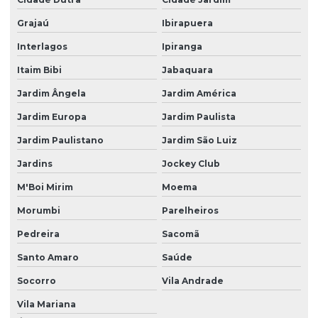
Grajaú
Ibirapuera
Serviço de manutenção industrial
Interlagos
Ipiranga
Serviço de manutenção preditiva
Itaim Bibi
Jabaquara
Serviço de manutenção preditiva industrial
Jardim Ângela
Jardim América
Serviço de manutenção preditiva valor
Jardim Europa
Jardim Paulista
Serviço de monitoramento online de vibração
Jardim Paulistano
Jardim São Luiz
Serviço de monitoramento de vibrações
Jardins
Jockey Club
Sistema de monitoramento em tempo real
M'Boi Mirim
Moema
Sistema de monitoramento de vibração
Morumbi
Parelheiros
Sistemas de monitoramento online
Pedreira
Sacomã
Termografia elétrica
Santo Amaro
Saúde
Termografia elétrica preço
Socorro
Vila Andrade
Vila Mariana
Termografia industrial