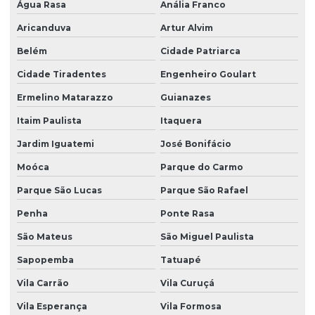
Água Rasa
Anália Franco
Termografia infravermelha industrial
Aricanduva
Artur Alvim
Termografia em instalações elétricas
Belém
Cidade Patriarca
Termografia em manutenção preditiva
Cidade Tiradentes
Engenheiro Goulart
Termografia mecânica
Ermelino Matarazzo
Guianazes
Itaim Paulista
Itaquera
Jardim Iguatemi
José Bonifácio
Moóca
Parque do Carmo
Parque São Lucas
Parque São Rafael
Penha
Ponte Rasa
São Mateus
São Miguel Paulista
Sapopemba
Tatuapé
Vila Carrão
Vila Curuçá
Vila Esperança
Vila Formosa